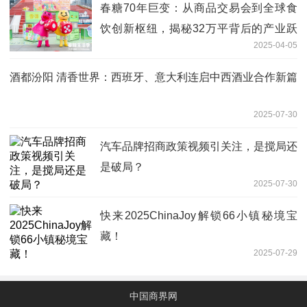
春糖70年巨变：从商品交易会到全球食
饮创新枢纽，揭秘32万平背后的产业跃
2025-04-05
迁
酒都汾阳 清香世界：西班牙、意大利连启中西酒业合作新篇
2025-07-30
汽车品牌招商政策视频引关注，是搅局还
是破局？
2025-07-30
快来2025ChinaJoy解锁66小镇秘境宝
藏！
2025-07-29
中国商界网