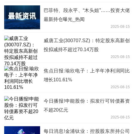
巴菲特、段永平、“木头姐”……投资大佬
最新持仓曝光_热闻
2025-08-15
威唐工业(300707.SZ)：特定股东高新创
投拟减持不超过70.14万股
2025-08-15
焦点日报:瑜欣电子：上半年净利润同比
增长101.61%
2025-08-15
今日播报!申能股份：拟发行可转债募资
不超20亿元
2025-08-15
每日消息!金浦钛业：控股股东所持公司