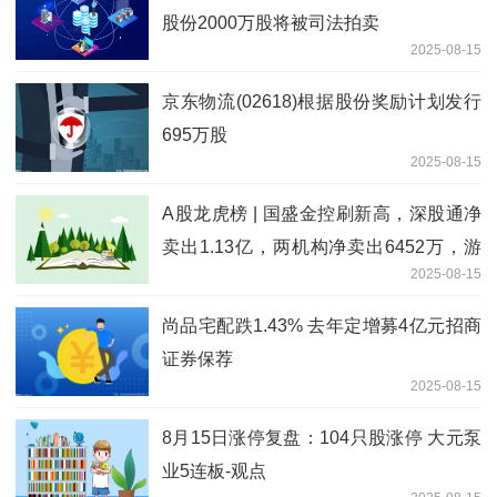
股份2000万股将被司法拍卖
2025-08-15
京东物流(02618)根据股份奖励计划发行
695万股
2025-08-15
A股龙虎榜 | 国盛金控刷新高，深股通净
卖出1.13亿，两机构净卖出6452万，游
2025-08-15
资越王大道净卖出7598万，山东帮净卖
出8204万，量化基金净卖出6186万
尚品宅配跌1.43% 去年定增募4亿元招商
证券保荐
2025-08-15
8月15日涨停复盘：104只股涨停 大元泵
业5连板-观点