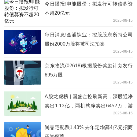
今日播报!申能股份：拟发行可转债募资
不超20亿元
2025-08-15
每日消息!金浦钛业：控股股东所持公司
股份2000万股将被司法拍卖
2025-08-15
京东物流(02618)根据股份奖励计划发行
695万股
2025-08-15
A股龙虎榜 | 国盛金控刷新高，深股通净
卖出1.13亿，两机构净卖出6452万，游
2025-08-15
资越王大道净卖出7598万，山东帮净卖
出8204万，量化基金净卖出6186万
尚品宅配跌1.43% 去年定增募4亿元招商
证券保荐